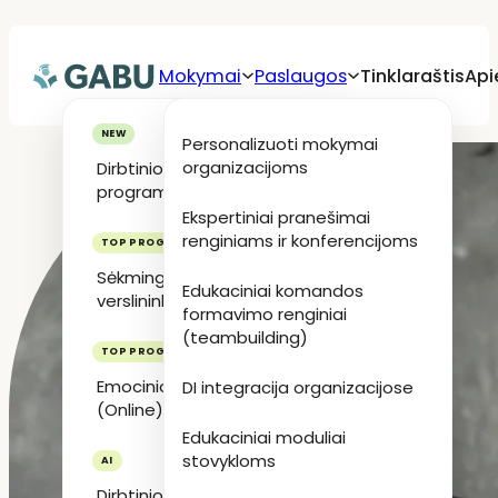
Mokymai
Paslaugos
Tinklaraštis
Api
Personalizuoti mokymai
organizacijoms
Dirbtinio intelekto
programa: GABU AI ENGINE
Ekspertiniai pranešimai
renginiams ir konferencijoms
Sėkmingas ateities
Edukaciniai komandos
verslininkas (Online)
formavimo renginiai
(teambuilding)
Emocinio intelekto ABC
DI integracija organizacijose
(Online)
Edukaciniai moduliai
stovykloms
Dirbtinio intelekto kursai