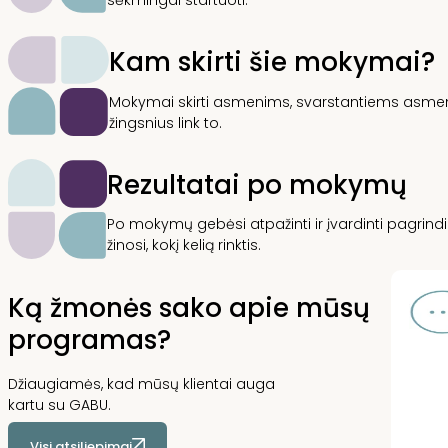
sėkmingai startuoti.
Kam skirti šie mokymai?
Mokymai skirti asmenims, svarstantiems asmenin
žingsnius link to.
Rezultatai po mokymų
Po mokymų gebėsi atpažinti ir įvardinti pagrindin
žinosi, kokį kelią rinktis.
Ką žmonės sako apie mūsų
programas?
Džiaugiamės, kad mūsų klientai auga
kartu su GABU.
Visi atsiliepimai