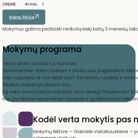
ONLINE
41 min.
1
Kaina: 59 Eur
Mokymus galima peržiūrėti neribotą kiekį kartų 3 mėnesių laiko
Mokymų programa
Verslo plano svarba ir
j
o kūrimas
;
Skirtumai tarp darbo kažkam ir darbo sau, pagrindiniai faktori
Kaip nuspręsti, ar nori dirbti sau? Asmeninių savybių ir motyv
Iššūkiai, laukiantys dirbant sau;
Ką reikia žinoti prieš pradedant savo verslą? Privalumai ir tr
Kas yra tikrasis verslininkas? Savybės ir įgūdžiai būtini sėkmi
Kodėl verta mokytis pas 
Mokymų lektorė — Gabrielė Vaičekauskienė — pat