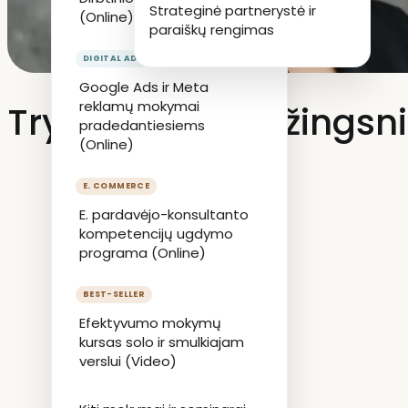
Strateginė partnerystė ir
(Online)
paraiškų rengimas
Google Ads ir Meta
reklamų mokymai
Trys svarbiausi žingsni
pradedantiesiems
(Online)
E. pardavėjo-konsultanto
kompetencijų ugdymo
programa (Online)
Efektyvumo mokymų
kursas solo ir smulkiajam
verslui (Video)