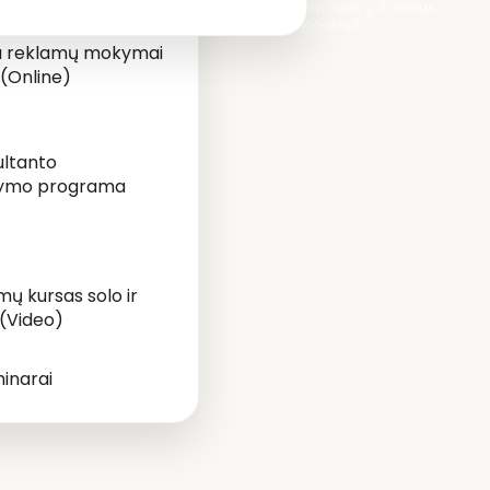
V. Nagevičiaus g. 3, Vilnius
shop@gabu.lt
ta reklamų mokymai
(Online)
ultanto
dymo programa
 kursas solo ir
 (Video)
minarai