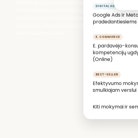
intelekto ABC (Online)
Dirbtinio intelekto kursai
(Online)
Google Ads ir Meta reklamų mokymai
Google Ads ir Me
pradedantiesiems (Online)
E. pardavėjo-konsultanto
pradedantiesiems 
kompetencijų ugdymo programa (Online)
Mokymai
Jaunimui
Mokymai verslui
E. pardavėjo-kons
kompetencijų ug
(Online)
Efektyvumo mokymų
smulkiajam verslui
Kiti mokymai ir se