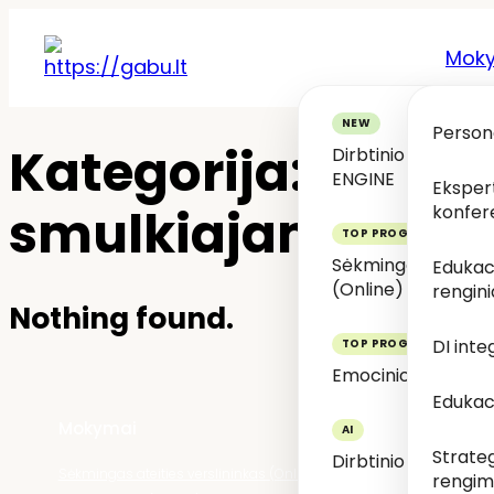
Mok
Person
Kategorija:
Efekty
Dirbtinio intelekt
ENGINE
Ekspert
smulkiajam versl
konfer
Sėkmingas ateities
Edukac
(Online)
rengini
Nothing found.
DI inte
Emocinio intelekto
Edukaci
Mokymai
Informaci
Strateg
Dirbtinio intelekto
Sėkmingas ateities verslininkas (Online)
Emocinio
Kontaktai
Pri
rengim